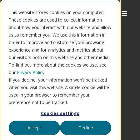
This website stores cookies on your computer.
These cookies are used to collect information
about how you interact with our website and allow
us to remember you. We use this information in
order to improve and customize your browsing
experience and for analytics and metrics about
our visitors both on this website and other media.
To find out more about the cookies we use, see
our
Privacy Policy.
VOOPS - VI
If you decline, your information won’t be tracked
FINNER IKKE
when you visit this website. A single cookie will be
NETTBUTIKKEN
used in your browser to remember your
DU LETER ETTER
preference not to be tracked.
🤔
Cookies settings
Årsaken til at du ser denne
Accept
Decline
siden er at nettbutikken du