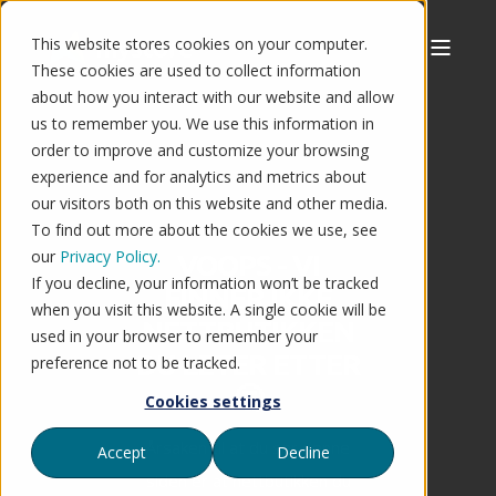
This website stores cookies on your computer.
These cookies are used to collect information
about how you interact with our website and allow
us to remember you. We use this information in
order to improve and customize your browsing
experience and for analytics and metrics about
our visitors both on this website and other media.
To find out more about the cookies we use, see
our
Privacy Policy.
VOOPS - VI
If you decline, your information won’t be tracked
FINNER IKKE
when you visit this website. A single cookie will be
NETTBUTIKKEN
used in your browser to remember your
DU LETER ETTER
preference not to be tracked.
🤔
Cookies settings
Årsaken til at du ser denne
Accept
Decline
siden er at nettbutikken du