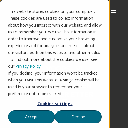
This website stores cookies on your computer.
These cookies are used to collect information
about how you interact with our website and allow
us to remember you. We use this information in
order to improve and customize your browsing
experience and for analytics and metrics about
our visitors both on this website and other media.
To find out more about the cookies we use, see
our
Privacy Policy.
VOOPS - VI
If you decline, your information won’t be tracked
FINNER IKKE
when you visit this website. A single cookie will be
NETTBUTIKKEN
used in your browser to remember your
DU LETER ETTER
preference not to be tracked.
🤔
Cookies settings
Årsaken til at du ser denne
Accept
Decline
siden er at nettbutikken du