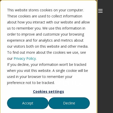
This website stores cookies on your computer.
These cookies are used to collect information
about how you interact with our website and allow
us to remember you. We use this information in
order to improve and customize your browsing
experience and for analytics and metrics about
our visitors both on this website and other media.
To find out more about the cookies we use, see
our
Privacy Policy.
VOOPS - VI
If you decline, your information won’t be tracked
FINNER IKKE
when you visit this website. A single cookie will be
NETTBUTIKKEN
used in your browser to remember your
DU LETER ETTER
preference not to be tracked.
🤔
Cookies settings
Årsaken til at du ser denne
Accept
Decline
siden er at nettbutikken du