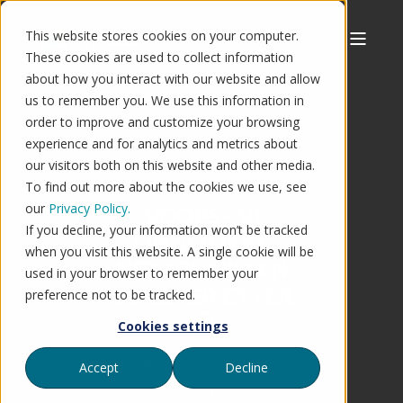
This website stores cookies on your computer.
These cookies are used to collect information
about how you interact with our website and allow
us to remember you. We use this information in
order to improve and customize your browsing
experience and for analytics and metrics about
our visitors both on this website and other media.
To find out more about the cookies we use, see
our
Privacy Policy.
VOOPS - VI
If you decline, your information won’t be tracked
FINNER IKKE
when you visit this website. A single cookie will be
NETTBUTIKKEN
used in your browser to remember your
DU LETER ETTER
preference not to be tracked.
🤔
Cookies settings
Årsaken til at du ser denne
Accept
Decline
siden er at nettbutikken du