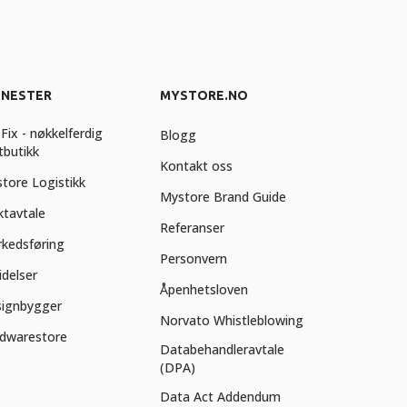
ENESTER
MYSTORE.NO
Fix - nøkkelferdig
Blogg
tbutikk
Kontakt oss
tore Logistikk
Mystore Brand Guide
ktavtale
Referanser
kedsføring
Personvern
idelser
Åpenhetsloven
ignbygger
Norvato Whistleblowing
dwarestore
Databehandleravtale
(DPA)
Data Act Addendum