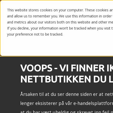
This website stores cookies on your computer. These cookies are
Nettbutikk og POS
and allow us to remember you. We use this information in order
and metrics about our visitors both on this website and other m
If you decline, your information won’t be tracked when you visit 
your preference not to be tracked.
VOOPS - VI FINNER I
NETTBUTIKKEN DU L
Årsaken til at du ser denne siden er at net
lenger eksisterer på vår e-handelsplattfor
at du har vært uheldig og skrevet inn feil 