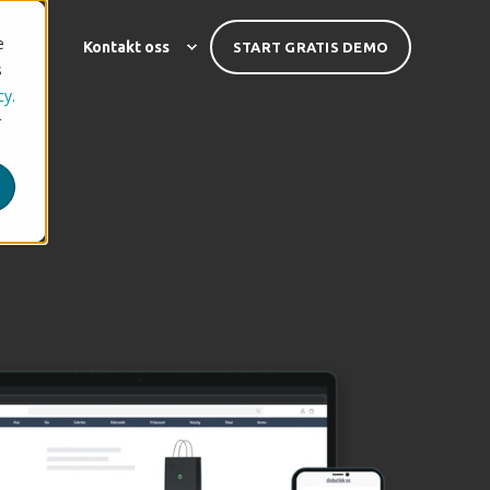
e
nser
Kontakt oss
START GRATIS DEMO
s
cy.
r