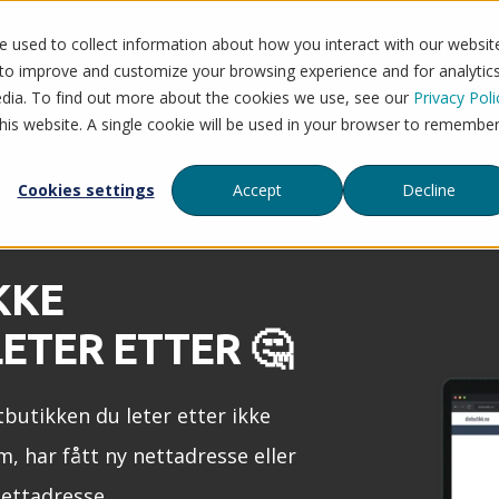
 used to collect information about how you interact with our websit
Flytt til Mystore
Tjenester
Priser
Refera
 to improve and customize your browsing experience and for analytic
edia. To find out more about the cookies we use, see our
Privacy Poli
this website. A single cookie will be used in your browser to remembe
Cookies settings
Accept
Decline
KKE
ETER ETTER 🤔
tbutikken du leter etter ikke
m, har fått ny nettadresse eller
nettadresse.