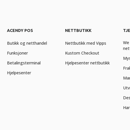
ACENDY POS
NETTBUTIKK
TJ
We 
Butikk og netthandel
Nettbutikk med Vipps
net
Funksjoner
Kustom Checkout
Mys
Betalingsterminal
Hjelpesenter nettbutikk
Fra
Hjelpesenter
Mar
Utv
Des
Har