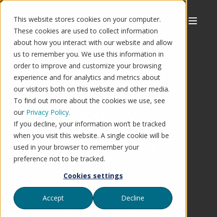
This website stores cookies on your computer.
These cookies are used to collect information
about how you interact with our website and allow
us to remember you. We use this information in
order to improve and customize your browsing
experience and for analytics and metrics about
our visitors both on this website and other media.
To find out more about the cookies we use, see
our
Privacy Policy.
VOOPS - VI
If you decline, your information won’t be tracked
FINNER IKKE
when you visit this website. A single cookie will be
NETTBUTIKKEN
used in your browser to remember your
DU LETER ETTER
preference not to be tracked.
🤔
Cookies settings
Årsaken til at du ser denne
Accept
Decline
siden er at nettbutikken du