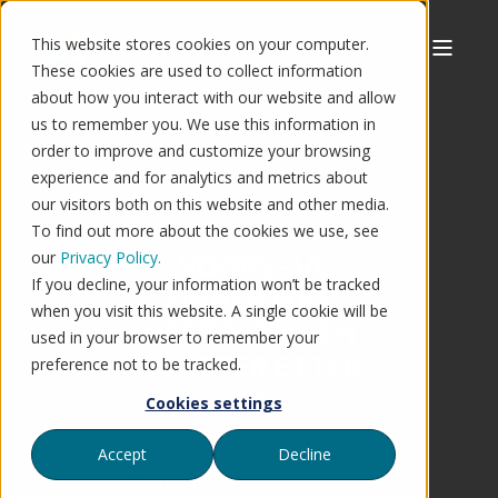
This website stores cookies on your computer.
These cookies are used to collect information
about how you interact with our website and allow
us to remember you. We use this information in
order to improve and customize your browsing
experience and for analytics and metrics about
our visitors both on this website and other media.
To find out more about the cookies we use, see
our
Privacy Policy.
VOOPS - VI
If you decline, your information won’t be tracked
FINNER IKKE
when you visit this website. A single cookie will be
NETTBUTIKKEN
used in your browser to remember your
DU LETER ETTER
preference not to be tracked.
🤔
Cookies settings
Årsaken til at du ser denne
Accept
Decline
siden er at nettbutikken du